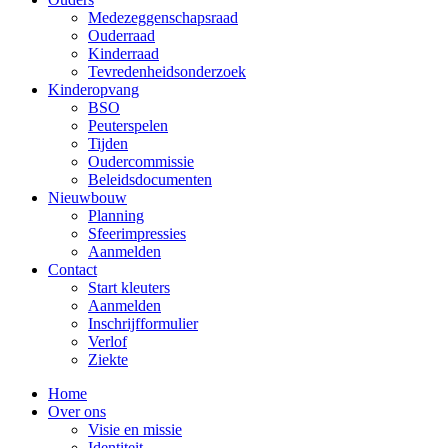
Medezeggenschapsraad
Ouderraad
Kinderraad
Tevredenheidsonderzoek
Kinderopvang
BSO
Peuterspelen
Tijden
Oudercommissie
Beleidsdocumenten
Nieuwbouw
Planning
Sfeerimpressies
Aanmelden
Contact
Start kleuters
Aanmelden
Inschrijfformulier
Verlof
Ziekte
Home
Over ons
Visie en missie
Identiteit