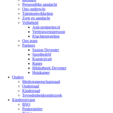
Persoonlijke aandacht
Ons onderwijs
Talentontwikkeling
Zorg en aandacht
Veiligheid
Anti-pestprotocol
Vertrouwenspersoon
Klachtenregeling
Ons team
Partners
Saxion Deventer
Sportbedrijf
Kunstcircuit
Raster
Bibliotheek Deventer
Huiskamer
Ouders
Medezeggenschapsraad
Ouderraad
Kinderraad
Tevredenheidsonderzoek
Kinderopvang
BSO
Peuterspelen