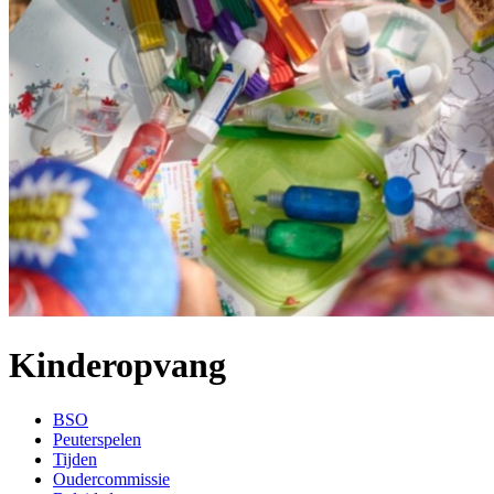
Kinderopvang
BSO
Peuterspelen
Tijden
Oudercommissie