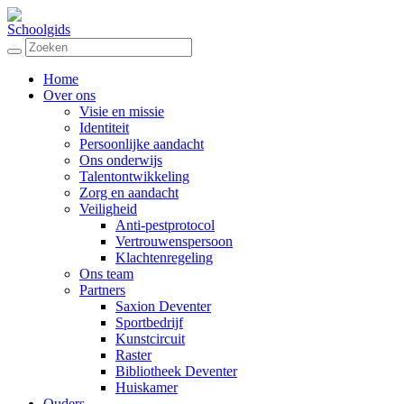
Schoolgids
Home
Over ons
Visie en missie
Identiteit
Persoonlijke aandacht
Ons onderwijs
Talentontwikkeling
Zorg en aandacht
Veiligheid
Anti-pestprotocol
Vertrouwenspersoon
Klachtenregeling
Ons team
Partners
Saxion Deventer
Sportbedrijf
Kunstcircuit
Raster
Bibliotheek Deventer
Huiskamer
Ouders