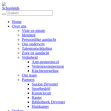
Schoolgids
Home
Over ons
Visie en missie
Identiteit
Persoonlijke aandacht
Ons onderwijs
Talentontwikkeling
Zorg en aandacht
Veiligheid
Anti-pestprotocol
Vertrouwenspersoon
Klachtenregeling
Ons team
Partners
Saxion Deventer
Sportbedrijf
Kunstcircuit
Raster
Bibliotheek Deventer
Huiskamer
Ouders