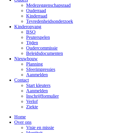
Medezeggenschapsraad
Ouderraad
Kinderraad
Tevredenheidsonderzoek
Kinderopvang
BSO
Peuterspelen
Tijden
Oudercommissie
Beleidsdocumenten
Nieuwbouw
Planning
Sfeerimpressies
Aanmelden
Contact
Start kleuters
Aanmelden
Inschrijfformulier
Verlof
Ziekte
Home
Over ons
Visie en missie
Identiteit