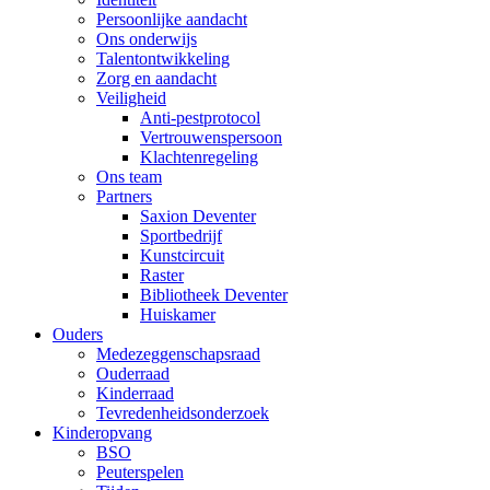
Persoonlijke aandacht
Ons onderwijs
Talentontwikkeling
Zorg en aandacht
Veiligheid
Anti-pestprotocol
Vertrouwenspersoon
Klachtenregeling
Ons team
Partners
Saxion Deventer
Sportbedrijf
Kunstcircuit
Raster
Bibliotheek Deventer
Huiskamer
Ouders
Medezeggenschapsraad
Ouderraad
Kinderraad
Tevredenheidsonderzoek
Kinderopvang
BSO
Peuterspelen