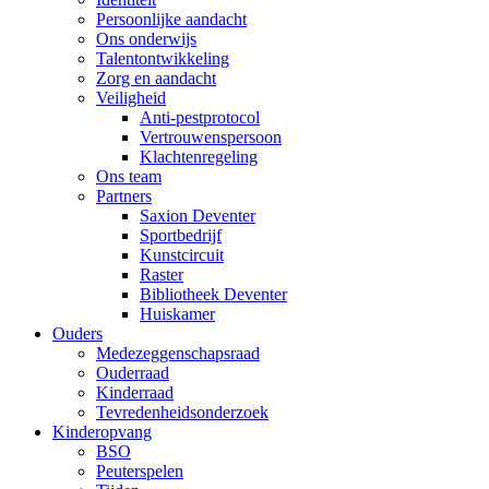
Persoonlijke aandacht
Ons onderwijs
Talentontwikkeling
Zorg en aandacht
Veiligheid
Anti-pestprotocol
Vertrouwenspersoon
Klachtenregeling
Ons team
Partners
Saxion Deventer
Sportbedrijf
Kunstcircuit
Raster
Bibliotheek Deventer
Huiskamer
Ouders
Medezeggenschapsraad
Ouderraad
Kinderraad
Tevredenheidsonderzoek
Kinderopvang
BSO
Peuterspelen