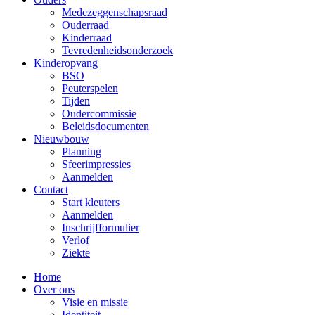
Medezeggenschapsraad
Ouderraad
Kinderraad
Tevredenheidsonderzoek
Kinderopvang
BSO
Peuterspelen
Tijden
Oudercommissie
Beleidsdocumenten
Nieuwbouw
Planning
Sfeerimpressies
Aanmelden
Contact
Start kleuters
Aanmelden
Inschrijfformulier
Verlof
Ziekte
Home
Over ons
Visie en missie
Identiteit