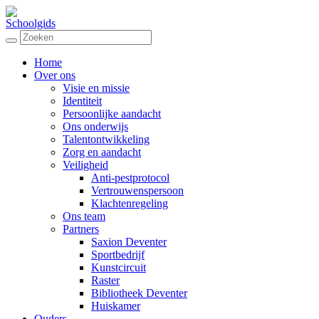
Schoolgids
Home
Over ons
Visie en missie
Identiteit
Persoonlijke aandacht
Ons onderwijs
Talentontwikkeling
Zorg en aandacht
Veiligheid
Anti-pestprotocol
Vertrouwenspersoon
Klachtenregeling
Ons team
Partners
Saxion Deventer
Sportbedrijf
Kunstcircuit
Raster
Bibliotheek Deventer
Huiskamer
Ouders